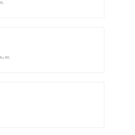
 WL
eKu WL