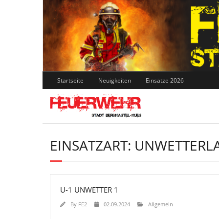
Skip
to
content
Startseite
Neuigkeiten
Einsätze 2026
EINSATZART:
UNWETTERLA
U-1 UNWETTER 1
By
FE2
02.09.2024
Allgemein