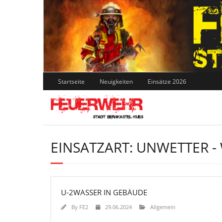
Skip
to
content
Startseite
Neuigkeiten
Einsätze 2026
EINSATZART:
UNWETTER -
U-2WASSER IN GEBÄUDE
By
FE2
29.06.2024
Allgemein