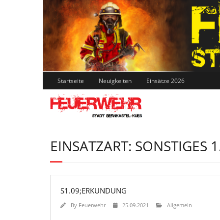
Skip
to
content
Startseite
Neuigkeiten
Einsätze 2026
EINSATZART:
SONSTIGES 1
S1.09;ERKUNDUNG
By
Feuerwehr
25.09.2021
Allgemein