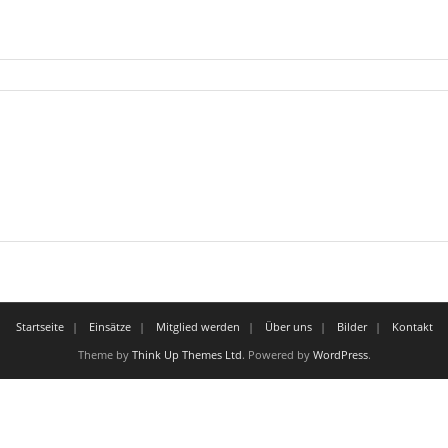
Startseite
Einsätze
Mitglied werden
Über uns
Bilder
Kontakt
Theme by
Think Up Themes Ltd
. Powered by
WordPress
.