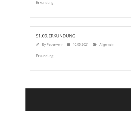
Erkundung
S1.09;ERKUNDUNG
By
Feuerwehr
10.05.2021
Allgemein
Erkundung