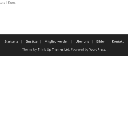
steil Kues
Startseite
Einsätze
Mitglied werden
Über uns
Bilder
Kontakt
Theme by
Think Up Themes Ltd
. Powered by
WordPress
.