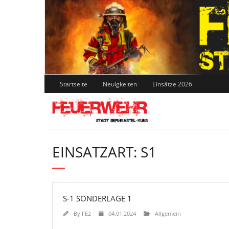
Skip
to
content
Startseite
Neuigkeiten
Einsätze 2026
EINSATZART:
S1
S-1 SONDERLAGE 1
By
FE2
04.01.2024
Allgemein