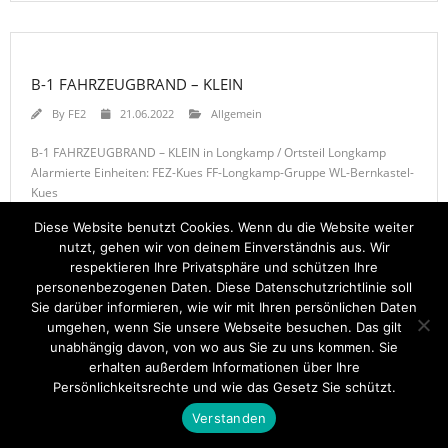
B-1 FAHRZEUGBRAND – KLEIN
By
FE2
21.06.2022
Allgemein
B-1 FAHRZEUGBRAND – KLEIN in Longkamp / Ortsteil Longkamp
Alarmierte Einheiten: FEZ-Kues FF-Longkamp-Gruppe WL-Bernkastel-
Kues
Diese Website benutzt Cookies. Wenn du die Website weiter
nutzt, gehen wir von deinem Einverständnis aus. Wir
respektieren Ihre Privatsphäre und schützen Ihre
personenbezogenen Daten. Diese Datenschutzrichtlinie soll
Sie darüber informieren, wie wir mit Ihren persönlichen Daten
umgehen, wenn Sie unsere Webseite besuchen. Das gilt
Startseite
Einsätze
Mitglied werden
Über uns
Bilder
Kontakt
unabhängig davon, von wo aus Sie zu uns kommen. Sie
erhalten außerdem Informationen über Ihre
Theme by
Think Up Themes Ltd
. Powered by
WordPress
.
Persönlichkeitsrechte und wie das Gesetz Sie schützt.
Verstanden