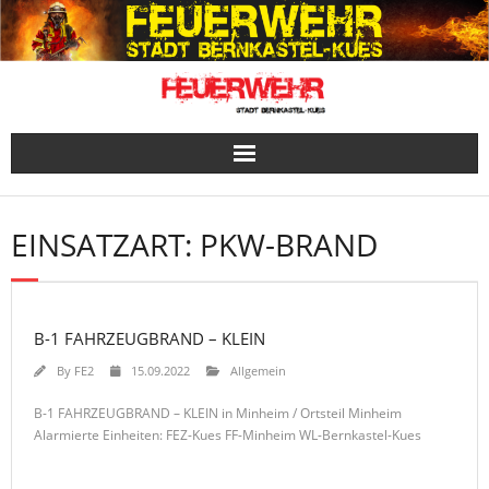
Skip
to
content
EINSATZART:
PKW-BRAND
B-1 FAHRZEUGBRAND – KLEIN
By
FE2
15.09.2022
Allgemein
B-1 FAHRZEUGBRAND – KLEIN in Minheim / Ortsteil Minheim
Alarmierte Einheiten: FEZ-Kues FF-Minheim WL-Bernkastel-Kues