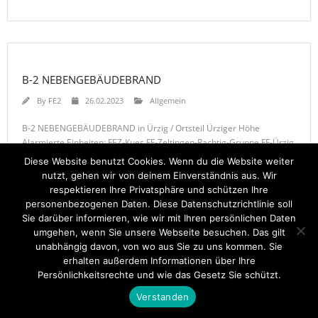
B-2 NEBENGEBÄUDEBRAND
By
FE2
26.02.2023
Allgemein
B-2 NEBENGEBÄUDEBRAND in Ürzig / Ortsteil Ürziger Höhe
Alarmierte Einheiten: FEZ-Kues FF-Zeltingen-Rachtig-Gruppe FF-Ürzig
WL-Bernkastel-Kues
Diese Website benutzt Cookies. Wenn du die Website weiter
nutzt, gehen wir von deinem Einverständnis aus. Wir
respektieren Ihre Privatsphäre und schützen Ihre
personenbezogenen Daten. Diese Datenschutzrichtlinie soll
Sie darüber informieren, wie wir mit Ihren persönlichen Daten
umgehen, wenn Sie unsere Webseite besuchen. Das gilt
unabhängig davon, von wo aus Sie zu uns kommen. Sie
Startseite
Einsätze
Mitglied werden
Über uns
Bilder
erhalten außerdem Informationen über Ihre
Kontakt
Persönlichkeitsrechte und wie das Gesetz Sie schützt.
Theme by
Think Up Themes Ltd
. Powered by
WordPress
.
Verstanden