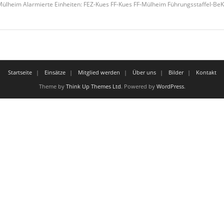
ülheim Alarmierte Einheiten: FEZ-Kues FF-Kues FF-Mülheim Führungsstaffel-BeKu
Startseite
Einsätze
Mitglied werden
Über uns
Bilder
Kontakt
Theme by
Think Up Themes Ltd
. Powered by
WordPress
.