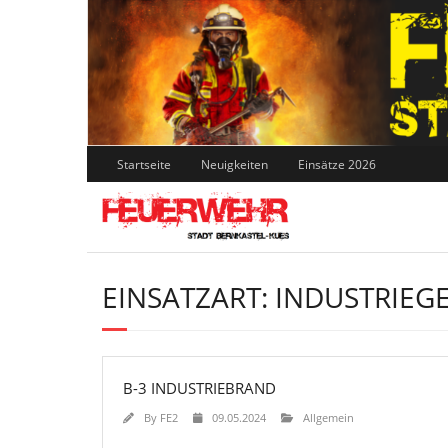
Skip
to
content
Startseite
Neuigkeiten
Einsätze 2026
EINSATZART:
INDUSTRIEG
B-3 INDUSTRIEBRAND
By
FE2
09.05.2024
Allgemein