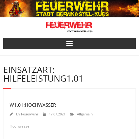
Skip
to
content
EINSATZART:
HILFELEISTUNG1.01
W1.01;HOCHWASSER
By
Feuerwehr
17.07.2021
Allgemein
Hochwasser