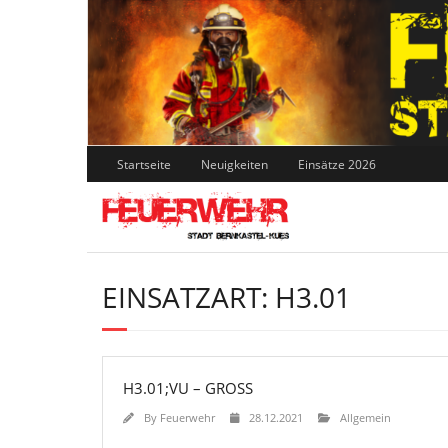
Skip
to
content
Startseite
Neuigkeiten
Einsätze 2026
EINSATZART:
H3.01
H3.01;VU – GROSS
By
Feuerwehr
28.12.2021
Allgemein