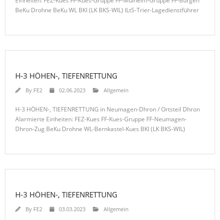
Einheiten: FEZ-Kues FF-Kues-Gruppe FF-Mülheim-Gruppe FF-Burgen
BeKu Drohne BeKu WL BKI (LK BKS-WIL) ILtS-Trier-Lagedienstführer
H-3 HÖHEN-, TIEFENRETTUNG
By
FE2
02.06.2023
Allgemein
H-3 HÖHEN-, TIEFENRETTUNG in Neumagen-Dhron / Ortsteil Dhron
Alarmierte Einheiten: FEZ-Kues FF-Kues-Gruppe FF-Neumagen-
Dhron-Zug BeKu Drohne WL-Bernkastel-Kues BKI (LK BKS-WIL)
H-3 HÖHEN-, TIEFENRETTUNG
By
FE2
03.03.2023
Allgemein