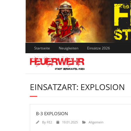
Skip
to
content
Startseite
Neuigkeiten
Einsätze 2026
EINSATZART:
EXPLOSION
B-3 EXPLOSION
By
FE2
19.01.2025
Allgemein