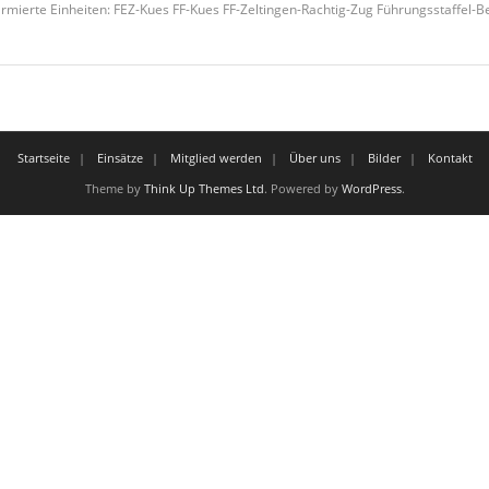
larmierte Einheiten: FEZ-Kues FF-Kues FF-Zeltingen-Rachtig-Zug Führungsstaffel-
Startseite
Einsätze
Mitglied werden
Über uns
Bilder
Kontakt
Theme by
Think Up Themes Ltd
. Powered by
WordPress
.