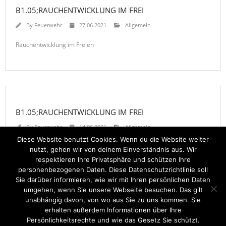
B1.05;RAUCHENTWICKLUNG IM FREI
By
Feuerwehr
27.06.2021
Allgemein
Rauchentwicklung im Freien
B1.05;RAUCHENTWICKLUNG IM FREI
By
Feuerwehr
14.06.2021
Allgemein
Diese Website benutzt Cookies. Wenn du die Website weiter
Rauchentwicklung im Freien
nutzt, gehen wir von deinem Einverständnis aus. Wir
respektieren Ihre Privatsphäre und schützen Ihre
personenbezogenen Daten. Diese Datenschutzrichtlinie soll
Sie darüber informieren, wie wir mit Ihren persönlichen Daten
umgehen, wenn Sie unsere Webseite besuchen. Das gilt
unabhängig davon, von wo aus Sie zu uns kommen. Sie
erhalten außerdem Informationen über Ihre
Startseite
Einsätze
Mitglied werden
Über uns
Bilder
Persönlichkeitsrechte und wie das Gesetz Sie schützt.
Kontakt