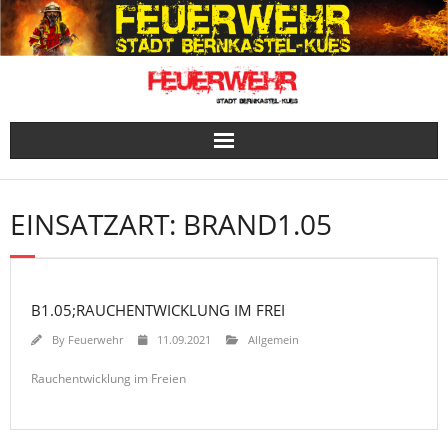
Skip
to
content
EINSATZART:
BRAND1.05
B1.05;RAUCHENTWICKLUNG IM FREI
By
Feuerwehr
11.09.2021
Allgemein
Rauchentwicklung im Freien