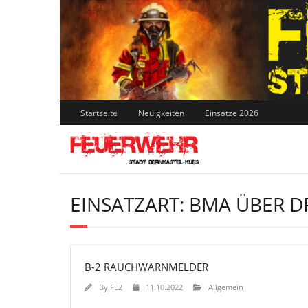
Skip
to
content
Startseite
Neuigkeiten
Einsätze 2026
EINSATZART:
BMA ÜBER D
B-2 RAUCHWARNMELDER
By
FE2
11.10.2022
Allgemein