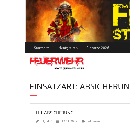
Skip
to
content
Startseite
Neuigkeiten
Einsätze 2026
EINSATZART:
ABSICHERUN
H-1 ABSICHERUNG
By
FE2
12.11.2022
Allgemein