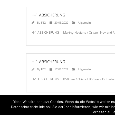
H-1 ABSICHERUNG
By
FE2
20.05.2022
Allgemein
H-1 ABSICHERUNG in Maring-Noviand / Ortsteil Noviand A
H-1 ABSICHERUNG
By
FE2
17.01.2022
Allgemein
H-1 ABSICHERUNG in B50 neu / Ortsteil B50 neu AS Traben
Diese Website benutzt Cookies. Wenn du die Website weiter nu
Datenschutzrichtlinie soll Sie darüber informieren, wie wir mi
erhalten auße