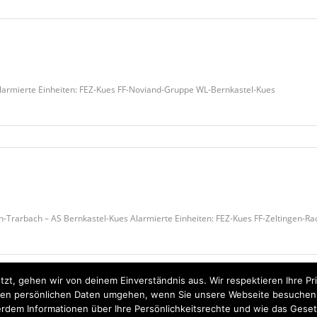
larmierte Einheiten: FEZ-Kues FF-Noviand-Gruppe WL-Bernkastel-Kues
-Trarbach – AS Bernkastel-Kues Alarmierte Einheiten: FEZ-Kues FF-Zeltingen-R
tzt, gehen wir von deinem Einverständnis aus. Wir respektieren Ihre 
t Ihren persönlichen Daten umgehen, wenn Sie unsere Webseite besuche
rdem Informationen über Ihre Persönlichkeitsrechte und wie das Geset
Startseite
Einsätze
Mitglied werden
Über uns
Bilder
Kontakt