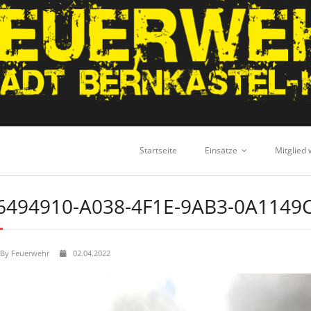
Startseite
Einsätze
Mitglied
6494910-A038-4F1E-9AB3-0A1149
By
Feuerwehr
02.04.2022