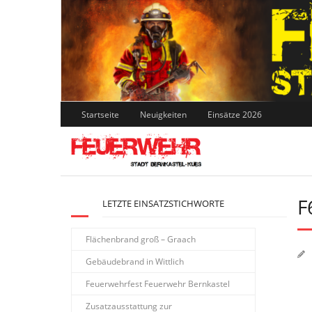
Skip
to
content
Startseite
Neuigkeiten
Einsätze 2026
F
LETZTE EINSATZSTICHWORTE
Flächenbrand groß – Graach
Gebäudebrand in Wittlich
Feuerwehrfest Feuerwehr Bernkastel
Zusatzausstattung zur