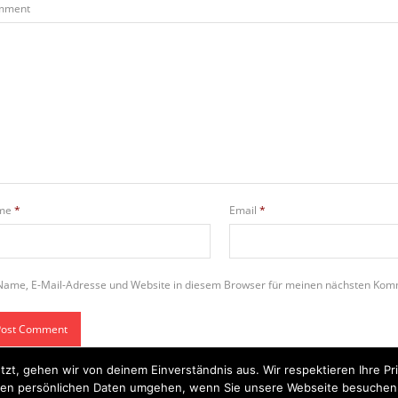
mment
me
*
Email
*
Name, E-Mail-Adresse und Website in diesem Browser für meinen nächsten Kom
tzt, gehen wir von deinem Einverständnis aus. Wir respektieren Ihre 
t Ihren persönlichen Daten umgehen, wenn Sie unsere Webseite besuche