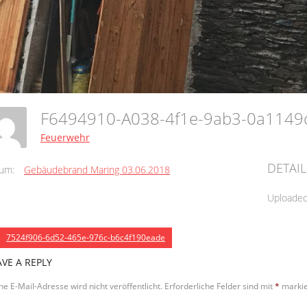
F6494910-A038-4f1e-9ab3-0a114
Feuerwehr
DETAIL
um:
Gebäudebrand Maring 03.06.2018
Uploade
7524f906-6d52-465e-976c-b6c4f190eade
AVE A REPLY
ne E-Mail-Adresse wird nicht veröffentlicht.
Erforderliche Felder sind mit
*
markie