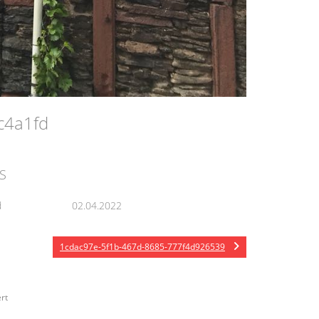
9c4a1fd
S
d
02.04.2022
1cdac97e-5f1b-467d-8685-777f4d926539
rt