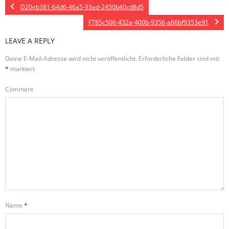
D20eb381-64d6-46a5-93ad-2450b40cd8d5
F785c506-432a-400b-9356-a66bf9353e91
LEAVE A REPLY
Deine E-Mail-Adresse wird nicht veröffentlicht.
Erforderliche Felder sind mit
*
markiert
Comment
Name
*