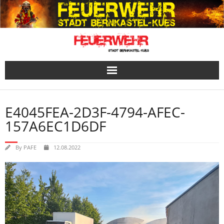
Skip
to
content
E4045FEA-2D3F-4794-AFEC-
157A6EC1D6DF
By
PAFE
12.08.2022