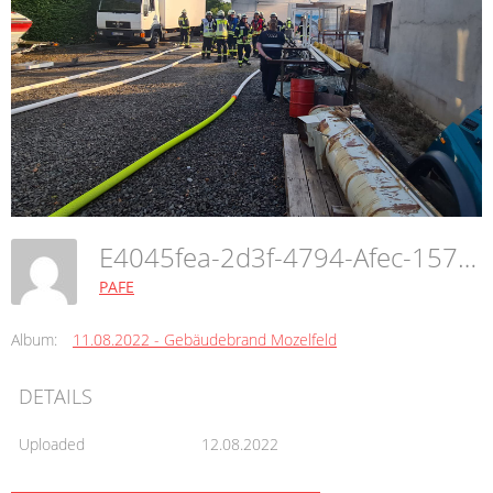
E4045fea-2d3f-4794-Afec-157a6ec1d6df
PAFE
Album:
11.08.2022 - Gebäudebrand Mozelfeld
DETAILS
Uploaded
12.08.2022