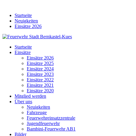
Skip
to
Startseite
content
Neuigkeiten
Einsätze 2026
Startseite
Einsätze
Einsätze 2026
Einsätze 2025
Einsätze 2024
Einsätze 2023
Einsätze 2022
Einsätze 2021
Einsätze 2020
Mitglied werden
Über uns
Neuigkeiten
Fahrzeuge
Feuerwehreinsatzzentrale
Jugendfeuerwehr
Bambini-Feuerwehr AB1
Bilder