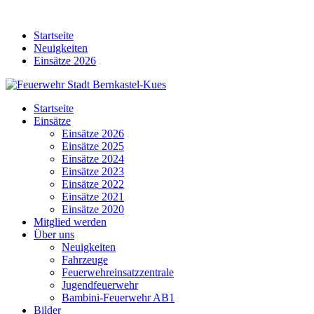
Skip
to
Startseite
content
Neuigkeiten
Einsätze 2026
Startseite
Einsätze
Einsätze 2026
Einsätze 2025
Einsätze 2024
Einsätze 2023
Einsätze 2022
Einsätze 2021
Einsätze 2020
Mitglied werden
Über uns
Neuigkeiten
Fahrzeuge
Feuerwehreinsatzzentrale
Jugendfeuerwehr
Bambini-Feuerwehr AB1
Bilder