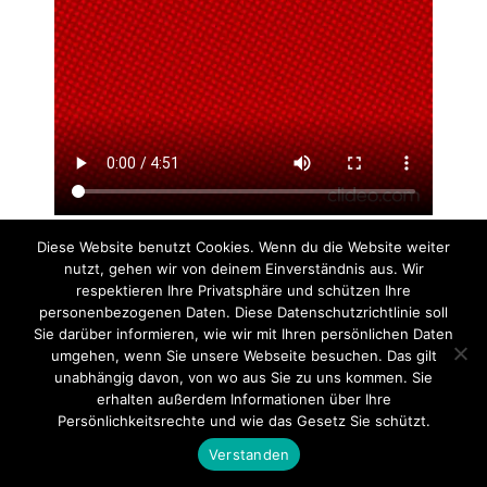
Post Views:
517
Diese Website benutzt Cookies. Wenn du die Website weiter
nutzt, gehen wir von deinem Einverständnis aus. Wir
respektieren Ihre Privatsphäre und schützen Ihre
personenbezogenen Daten. Diese Datenschutzrichtlinie soll
Startseite
Einsätze
Mitglied werden
Über uns
Bilder
Sie darüber informieren, wie wir mit Ihren persönlichen Daten
Kontakt
umgehen, wenn Sie unsere Webseite besuchen. Das gilt
unabhängig davon, von wo aus Sie zu uns kommen. Sie
Theme by
Think Up Themes Ltd
. Powered by
WordPress
.
erhalten außerdem Informationen über Ihre
Persönlichkeitsrechte und wie das Gesetz Sie schützt.
Verstanden