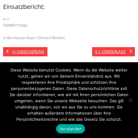
Einsatzbericht:
H-1
TIERRETTUNG
in Bernkastel-Kues / Ortsteil Wehlen
H-1ABSICHERUNG
S-1 SONDERLAGE
Diese Website benutzt Cookies. Wenn du die Website weiter
nutzt, gehen wir von deinem Einverständnis aus. Wir
Startseite
Einsätze
Mitglied werden
Über uns
Bilder
Kontakt
respektieren Ihre Privatsphäre und schützen Ihre
personenbezogenen Daten. Diese Datenschutzrichtlinie soll
Theme by
Think Up Themes Ltd
. Powered by
WordPress
.
Sie darüber informieren, wie wir mit Ihren persönlichen Daten
umgehen, wenn Sie unsere Webseite besuchen. Das gilt
unabhängig davon, von wo aus Sie zu uns kommen. Sie
erhalten außerdem Informationen über Ihre
Persönlichkeitsrechte und wie das Gesetz Sie schützt.
Verstanden