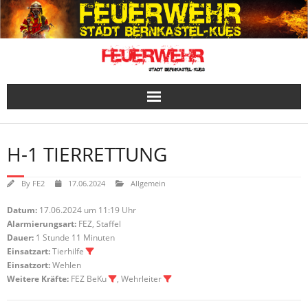
Skip
to
content
H-1 TIERRETTUNG
By
FE2
17.06.2024
Allgemein
Datum:
17.06.2024 um 11:19 Uhr
Alarmierungsart:
FEZ, Staffel
Dauer:
1 Stunde 11 Minuten
Einsatzart:
Tierhilfe
Einsatzort:
Wehlen
Weitere Kräfte:
FEZ BeKu
, Wehrleiter