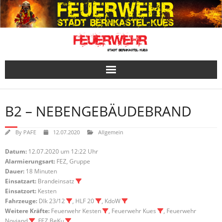
Skip
to
content
B2 – NEBENGEBÄUDEBRAND
By
PAFE
12.07.2020
Allgemein
Datum:
12.07.2020 um 12:22 Uhr
Alarmierungsart:
FEZ, Gruppe
Dauer:
18 Minuten
Einsatzart:
Brandeinsatz
Einsatzort:
Kesten
Fahrzeuge:
Dlk 23/12
, HLF 20
, KdoW
Weitere Kräfte:
Feuerwehr Kesten
, Feuerwehr Kues
, Feuerwehr
Noviand
, FEZ BeKu