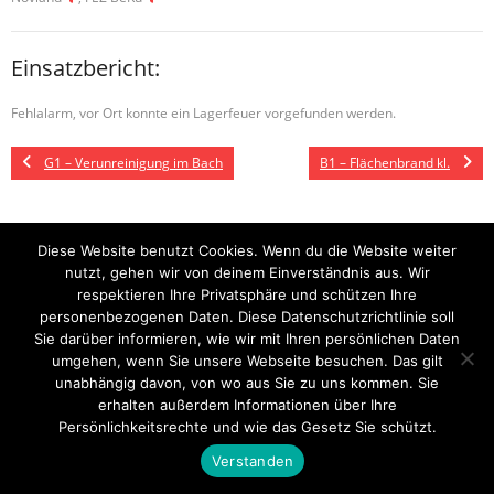
Einsatzbericht:
Fehlalarm, vor Ort konnte ein Lagerfeuer vorgefunden werden.
G1 – Verunreinigung im Bach
B1 – Flächenbrand kl.
Diese Website benutzt Cookies. Wenn du die Website weiter
Startseite
Einsätze
Mitglied werden
Über uns
Bilder
Kontakt
nutzt, gehen wir von deinem Einverständnis aus. Wir
respektieren Ihre Privatsphäre und schützen Ihre
Theme by
Think Up Themes Ltd
. Powered by
WordPress
.
personenbezogenen Daten. Diese Datenschutzrichtlinie soll
Sie darüber informieren, wie wir mit Ihren persönlichen Daten
umgehen, wenn Sie unsere Webseite besuchen. Das gilt
unabhängig davon, von wo aus Sie zu uns kommen. Sie
erhalten außerdem Informationen über Ihre
Persönlichkeitsrechte und wie das Gesetz Sie schützt.
Verstanden