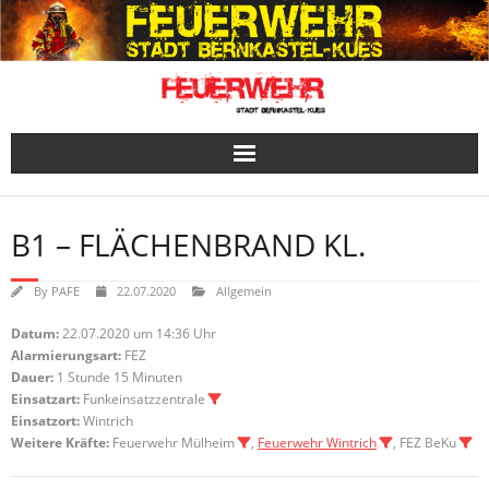
Skip
to
content
B1 – FLÄCHENBRAND KL.
By
PAFE
22.07.2020
Allgemein
Datum:
22.07.2020 um 14:36 Uhr
Alarmierungsart:
FEZ
Dauer:
1 Stunde 15 Minuten
Einsatzart:
Funkeinsatzzentrale
Einsatzort:
Wintrich
Weitere Kräfte:
Feuerwehr Mülheim
,
Feuerwehr Wintrich
, FEZ BeKu