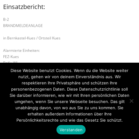
Einsatzbericht:
B-2
BRANDMELDEANLAGE
in Bernkastel-Kues / Ortsteil Kues
Alarmierte Einheiten:
FEZ-Kues
BeKu WL
Kues-Gruppe
Diese Website benutzt Cookies. Wenn du die Website weiter
nutzt, gehen wir von deinem Einverständnis aus. Wir
B1.02 BSW
B-1 BRAND 1
respektieren Ihre Privatsphäre und schützen Ihre
personenbezogenen Daten. Diese Datenschutzrichtlinie soll
Sie darüber informieren, wie wir mit Ihren persönlichen Daten
umgehen, wenn Sie unsere Webseite besuchen. Das gilt
unabhängig davon, von wo aus Sie zu uns kommen. Sie
Startseite
Einsätze
Mitglied werden
Über uns
Bilder
Kontakt
erhalten außerdem Informationen über Ihre
Persönlichkeitsrechte und wie das Gesetz Sie schützt.
Theme by
Think Up Themes Ltd
. Powered by
WordPress
.
Verstanden