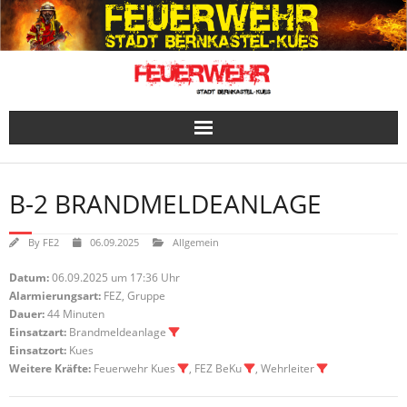
Skip
to
content
B-2 BRANDMELDEANLAGE
By
FE2
06.09.2025
Allgemein
Datum:
06.09.2025 um 17:36 Uhr
Alarmierungsart:
FEZ, Gruppe
Dauer:
44 Minuten
Einsatzart:
Brandmeldeanlage
Einsatzort:
Kues
Weitere Kräfte:
Feuerwehr Kues
, FEZ BeKu
, Wehrleiter