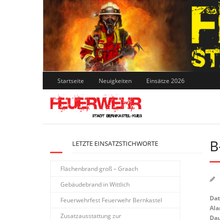
Skip
to
content
Startseite
Neuigkeiten
Einsätze 2026
B
LETZTE EINSATZSTICHWORTE
Flächenbrand groß – Graach
Gebäudebrand in Wittlich
Da
Feuerwehrfest Feuerwehr Bernkastel
Ala
Zusatzausstattung zur
Dau