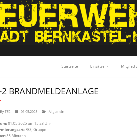
Startseite
Einsätze
Mitglied
-2 BRANDMELDEANLAGE
By
FE2
01.05.2025
Allgemein
tum:
01.05.2025 um 15:23 Uhr
rmierungsart:
FEZ, Gruppe
er:
38 Minuten