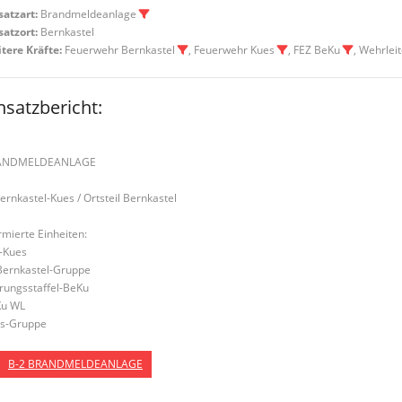
satzart:
Brandmeldeanlage
satzort:
Bernkastel
tere Kräfte:
Feuerwehr Bernkastel
, Feuerwehr Kues
, FEZ BeKu
, Wehrlei
nsatzbericht:
ANDMELDEANLAGE
Bernkastel-Kues / Ortsteil Bernkastel
rmierte Einheiten:
-Kues
Bernkastel-Gruppe
rungsstaffel-BeKu
u WL
s-Gruppe
B-2 BRANDMELDEANLAGE