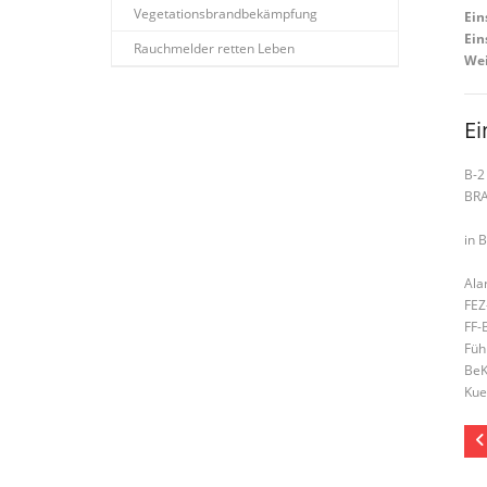
Vegetationsbrandbekämpfung
Ein
Ein
Rauchmelder retten Leben
Wei
Ei
B-2
BR
in 
Ala
FEZ
FF-
Füh
BeK
Kue