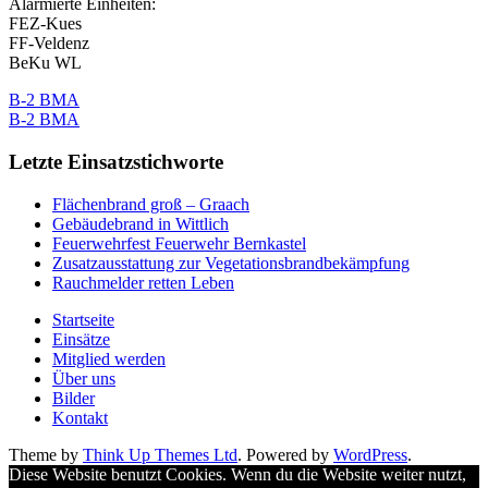
Alarmierte Einheiten:
FEZ-Kues
FF-Veldenz
BeKu WL
B-2 BMA
B-2 BMA
Letzte Einsatzstichworte
Flächenbrand groß – Graach
Gebäudebrand in Wittlich
Feuerwehrfest Feuerwehr Bernkastel
Zusatzausstattung zur Vegetationsbrandbekämpfung
Rauchmelder retten Leben
Startseite
Einsätze
Mitglied werden
Über uns
Bilder
Kontakt
Theme by
Think Up Themes Ltd
. Powered by
WordPress
.
Diese Website benutzt Cookies. Wenn du die Website weiter nutzt,