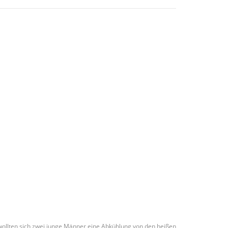
 wollten sich zwei junge Männer eine Abkühlung von den heißen