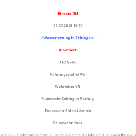
Einsatz 154
31.07.2018 19:20
+++Wasserrettung in Zeltingen+++
Alarmiert:
FEZ BeKu
Führungsstaffel VG
Wehrleiter VG
Feuerwehr Zeltingen-Rachtig
Feuerwehr Erden-Lösnich
Feuerwehr Kues
wurden sie direkt zum nächsten Einsatz alarmiert. In Höhe der Hochmoselbrücke