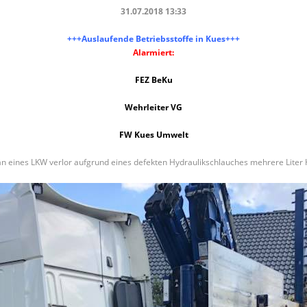
31.07.2018 13:33
+++Auslaufende Betriebsstoffe in Kues+++
Alarmiert:
FEZ BeKu
Wehrleiter VG
FW Kues Umwelt
an eines LKW verlor aufgrund eines defekten Hydraulikschlauches mehrere Liter H