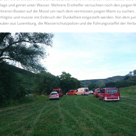
tlage und geriet unter Wasser. Mehrere Ersthelfer versuchten noch den jungen Ma
mehreren Booten auf die Mosel um nach dem vermissten jungen Mann zu suchen
folglos und musste mit Einbruch der Dunkelheit eingestellt werden. Von dem ju
auber aus Luxemburg, die Wasserschutzpolizei und die Führungsstaffel der Ver