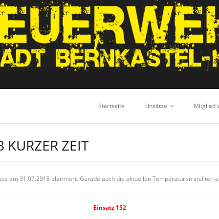
Startseite
Einsätze
Mitglied
B KURZER ZEIT
s am 31.07.2018 alarmiert. Gerade auch die aktuellen Temperaturen stellten al
Einsatz 152