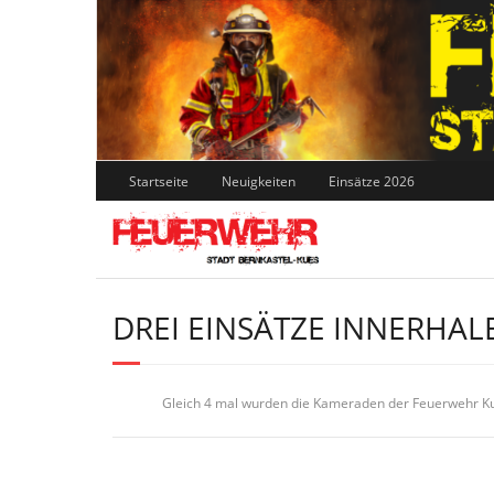
Skip
to
content
Startseite
Neuigkeiten
Einsätze 2026
DREI EINSÄTZE INNERHAL
Gleich 4 mal wurden die Kameraden der Feuerwehr Kue