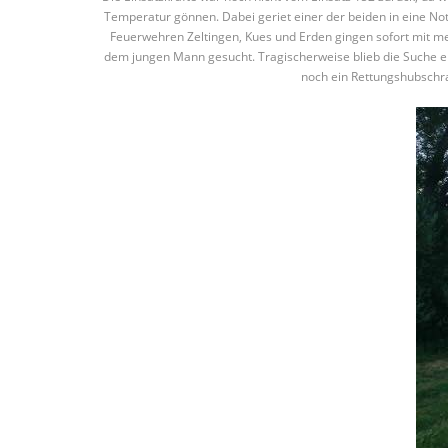
Temperatur gönnen. Dabei geriet einer der beiden in eine No
Feuerwehren Zeltingen, Kues und Erden gingen sofort mit 
dem jungen Mann gesucht. Tragischerweise blieb die Suche er
noch ein Rettungshubschr