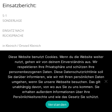
Einsatzbericht:
S-1
SONDERLAGE
EINSATZ NACH
RÜCKSPRACHE
in Kleinich / Ortsteil Kleinich
B-2 BRANDMELDEANLAGE
S-1 SONDERLAGE
Diese Website benutzt Cookies. Wenn du die Website weiter
nutzt, gehen wir von deinem Einverständnis aus. Wir
respektieren Ihre Privatsphäre und schützen Ihre
personenbezogenen Daten. Diese Datenschutzrichtlinie soll
Sie darüber informieren, wie wir mit Ihren persönlichen Daten
Startseite
Einsätze
Mitglied werden
Über uns
Bilder
Kontakt
umgehen, wenn Sie unsere Webseite besuchen. Das gilt
unabhängig davon, von wo aus Sie zu uns kommen. Sie
Theme by
Think Up Themes Ltd
. Powered by
WordPress
.
erhalten außerdem Informationen über Ihre
Persönlichkeitsrechte und wie das Gesetz Sie schützt.
Verstanden