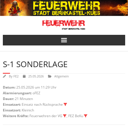
Skip
to
content
S-1 SONDERLAGE
By
FE2
25.05.2026
Allgemein
Datum:
25.05.2026 um 11:29 Uhr
Alarmierungsart:
oFEZ
Dauer:
21 Minuten
Einsatzart:
Einsatz nach Rücksprache
Einsatzort:
Kleinich
Weitere Kräfte:
Feuerwehren der VG
, FEZ BeKu